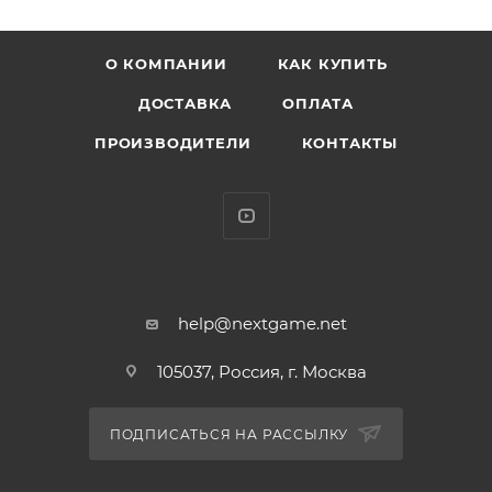
* Упаковка: картонный бокс
* Высота: 12,7 см
О КОМПАНИИ
КАК КУПИТЬ
* Материал: винил
* У фигурки есть сhase-версия
ДОСТАВКА
ОПЛАТА
* Оригинальный и официально лицензированный
ПРОИЗВОДИТЕЛИ
КОНТАКТЫ
продукт
* Разработчик/Издатель: Funko
Зайон Латиф Уильямсон — американский
профессиональный баскетболист, выступающий в
Национальной баскетбольной ассоциации за клуб
«Нью-Орлеан Пеликанс». Играет в амплуа тяжёлого
help@nextgame.net
форварда. На студенческом уровне выступал за
105037, Россия, г. Москва
команду университета Дьюка «Дьюк Блю Девилз».
Был выбран на драфте НБА 2019 года под общим
первым номером.
ПОДПИСАТЬСЯ НА РАССЫЛКУ