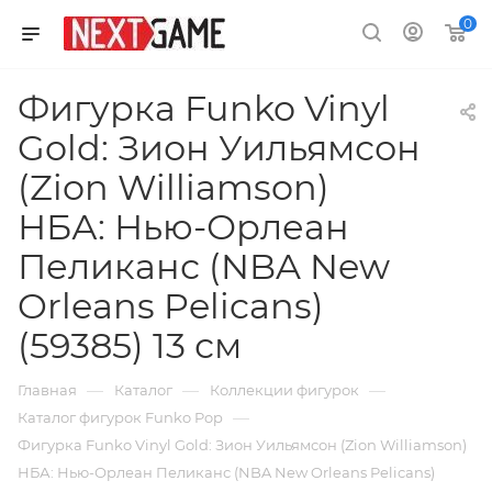
0
Фигурка Funko Vinyl
Gold: Зион Уильямсон
(Zion Williamson)
НБА: Нью-Орлеан
Пеликанс (NBA New
Orleans Pelicans)
(59385) 13 см
—
—
—
Главная
Каталог
Коллекции фигурок
—
Каталог фигурок Funko Pop
Фигурка Funko Vinyl Gold: Зион Уильямсон (Zion Williamson)
НБА: Нью-Орлеан Пеликанс (NBA New Orleans Pelicans)