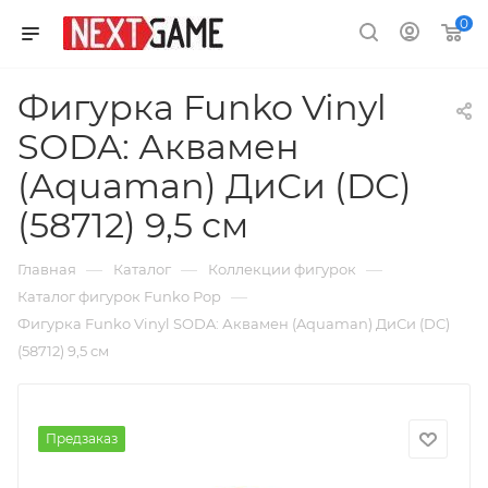
0
Фигурка Funko Vinyl
SODA: Аквамен
(Aquaman) ДиСи (DC)
(58712) 9,5 см
—
—
—
Главная
Каталог
Коллекции фигурок
—
Каталог фигурок Funko Pop
Фигурка Funko Vinyl SODA: Аквамен (Aquaman) ДиСи (DC)
(58712) 9,5 см
Предзаказ