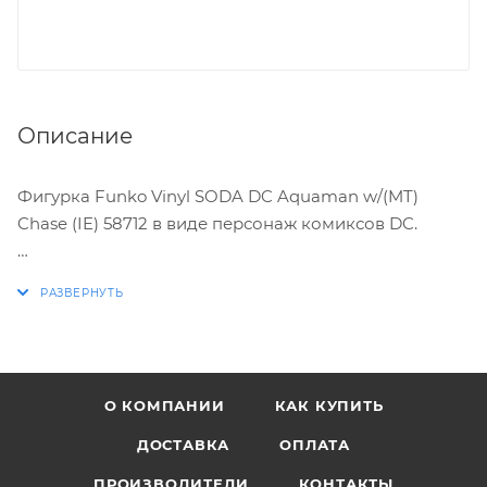
Описание
Фигурка Funko Vinyl SODA DC Aquaman w/(MT)
Chase (IE) 58712 в виде персонаж комиксов DC.
ХАРАКТЕРИСТИКИ:
* Стилизованная виниловая фигурка выпускается
ограниченным тиражом
* Упакована в стилизованную металлическую
О КОМПАНИИ
КАК КУПИТЬ
банку из-под содовой, в комплекте коллекционный
картонный жетон
ДОСТАВКА
ОПЛАТА
* Каждый SKU с chase вариантом (1 из 6 – chase)
ПРОИЗВОДИТЕЛИ
КОНТАКТЫ