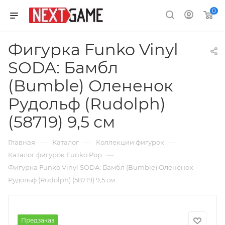
0
Фигурка Funko Vinyl
SODA: Бамбл
(Bumble) Олененок
Рудольф (Rudolph)
(58719) 9,5 см
—
—
—
Главная
Каталог
Коллекции фигурок
—
Каталог фигурок Funko Pop
Фигурка Funko Vinyl SODA: Бамбл (Bumble) Олененок
Рудольф (Rudolph) (58719) 9,5 см
Предзаказ