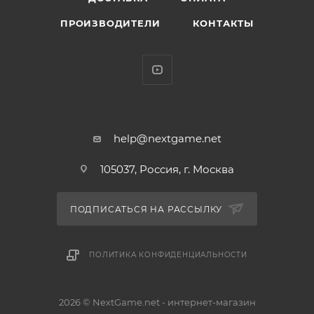
картонный жетон
ПРОИЗВОДИТЕЛИ
КОНТАКТЫ
* Каждый SKU с chase вариантом (1 из 6 – chase)
* Разработчик/Издатель: Funko
На этот раз Рудольф в канун Рождества
отправляется на загадочный остров, где прячется
Таинственный Похититель Игрушек, задумавший
испортить детям праздник. Санта Клаусу нужна
help@nextgame.net
помощь Рудольфа и его друзей, чтобы поймать
105037, Россия, г. Москва
злодея и вернуть украденные игрушки детям…
ПОДПИСАТЬСЯ НА РАССЫЛКУ
ПОЛИТИКА КОНФИДЕНЦИАЛЬНОСТИ
2026 © NextGame.net - интернет-магазин