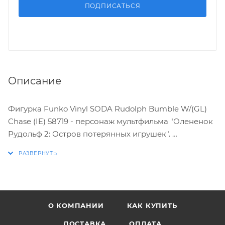
ПОДПИСАТЬСЯ
Описание
Фигурка Funko Vinyl SODA Rudolph Bumble W/(GL)
Chase (IE) 58719 - персонаж мультфильма "Олененок
Рудольф 2: Остров потерянных игрушек".
ХАРАКТЕРИСТИКИ:
* Стилизованная виниловая фигурка выпускается
ограниченным тиражом
О КОМПАНИИ
КАК КУПИТЬ
* Упакована в стилизованную металлическую
банку из-под содовой, в комплекте коллекционный
ДОСТАВКА
ОПЛАТА