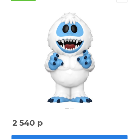
2 540
р