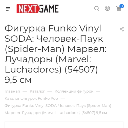
0
Фигурка Funko Vinyl
SODA: Человек-Паук
(Spider-Man) Марвел:
Лучадоры (Marvel:
Luchadores) (54507)
9,5 см
—
—
—
Главная
Каталог
Коллекции фигурок
—
Каталог фигурок Funko Pop
Фигурка Funko Vinyl SODA: Человек-Паук (Spider-Man)
Марвел: Лучадоры (Marvel: Luchadores) (54507) 9,5 см