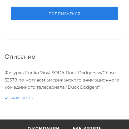
ПОДПИСАТЬСЯ
Описание
Фигурка Funko Vinyl SODA Duck Dodgers w/Chase
52378 по мотивам американского анимационного
комедийного телесериала "Duck Dodgers".
ХАРАКТЕРИСТИКИ:
* Стилизованная виниловая фигурка выпускается
ограниченным тиражом
О КОМПАНИИ
КАК КУПИТЬ