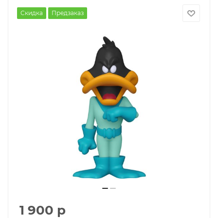
Скидка
Предзаказ
1 900
р