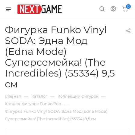
0
Фигурка Funko Vinyl
SODA: Эдна Мод
(Edna Mode)
Суперсемейка! (The
Incredibles) (55334) 9,5
см
—
—
—
Главная
Каталог
Коллекции фигурок
—
Каталог фигурок Funko Pop
Фигурка Funko Vinyl SODA: Эдна Мод (Edna Mode)
Суперсемейка! (The Incredibles) (55334) 9,5 см