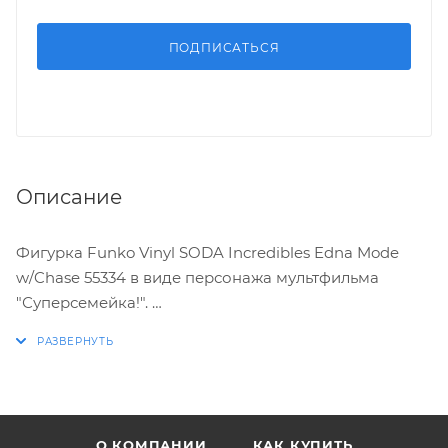
ПОДПИСАТЬСЯ
Описание
Фигурка Funko Vinyl SODA Incredibles Edna Mode
w/Chase 55334 в виде персонажа мультфильма
"Суперсемейка!".
ХАРАКТЕРИСТИКИ:
* Стилизованная виниловая фигурка выпускается
ограниченным тиражом
О КОМПАНИИ
КАК КУПИТЬ