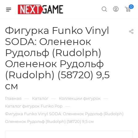
0
Фигурка Funko Vinyl
SODA: Олененок
Рудольф (Rudolph)
Олененок Рудольф
(Rudolph) (58720) 9,5
см
—
—
—
Главная
Каталог
Коллекции фигурок
—
Каталог фигурок Funko Pop
Фигурка Funko Vinyl SODA: Олененок Рудольф (Rudolph)
Олененок Рудольф (Rudolph) (58720) 9,5 см