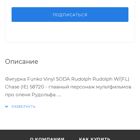
ПОДПИСАТЬСЯ
Описание
Фигурка Funko Vinyl SODA Rudolph Rudolph W/(FL)
Chase (IE) 58720 - главный персонаж мультфильмов
про оленя Рудольфа.
ХАРАКТЕРИСТИКИ:
* Стилизованная виниловая фигурка выпускается
ограниченным тиражом
О КОМПАНИИ
КАК КУПИТЬ