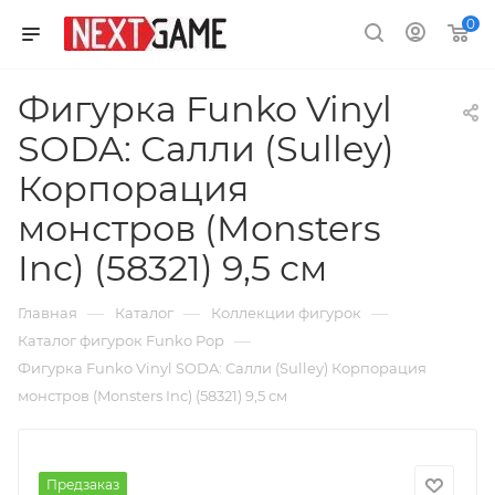
0
Фигурка Funko Vinyl
SODA: Салли (Sulley)
Корпорация
монстров (Monsters
Inc) (58321) 9,5 см
—
—
—
Главная
Каталог
Коллекции фигурок
—
Каталог фигурок Funko Pop
Фигурка Funko Vinyl SODA: Салли (Sulley) Корпорация
монстров (Monsters Inc) (58321) 9,5 см
Предзаказ