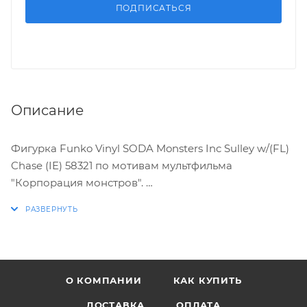
ПОДПИСАТЬСЯ
Описание
Фигурка Funko Vinyl SODA Monsters Inc Sulley w/(FL)
Chase (IE) 58321 по мотивам мультфильма
"Корпорация монстров".
ХАРАКТЕРИСТИКИ:
* Стилизованная виниловая фигурка выпускается
ограниченным тиражом
О КОМПАНИИ
КАК КУПИТЬ
* Упакована в стилизованную металлическую
банку из-под содовой, в комплекте коллекционный
ДОСТАВКА
ОПЛАТА