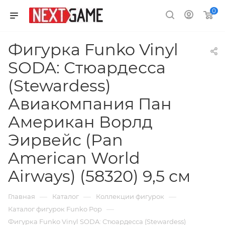
0
Фигурка Funko Vinyl
SODA: Стюардесса
(Stewardess)
Авиакомпания Пан
Американ Ворлд
Эирвейс (Pan
American World
Airways) (58320) 9,5 см
—
—
—
Главная
Каталог
Коллекции фигурок
—
Каталог фигурок Funko Pop
Фигурка Funko Vinyl SODA: Стюардесса (Stewardess)