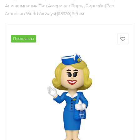
Авиакомпания Пан Американ Ворлд Эирвейс (Pan
American World Airways) (58320) 9,5 см
Предзаказ