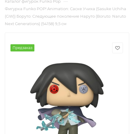
—
Каталог фигурок Funko Pop
Фигурка Funko POP! Animation: Саске Учиха (Sasuke Uchiha
(GW)) Боруто: Следующее поколение Наруто (Boruto: Naruto
Next Generations) (54158) 9,5 см
Предзаказ