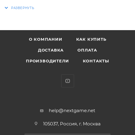
ХАРАКТЕРИСТИКИ:
* Упаковка: картонный бокс
* Размеры бокса: 11.5 х 9 х 16 см
О КОМПАНИИ
КАК КУПИТЬ
* Материал: винил
* У фигурки есть сhase-версия
ДОСТАВКА
ОПЛАТА
* Оригинальный и официально лицензированный
ПРОИЗВОДИТЕЛИ
КОНТАКТЫ
продукт
* Разработчик/Издатель: Funko
Саске Учиха (Учиха Сасукэ) — один из последних
выживших членов клана Учиха из Деревни
Скрытого Листа. После того, как его старший брат
Итачи вырезал весь их клан, Саске поставил перед
help@nextgame.net
собой жизненную цель отомстить за клан и семью,
105037, Россия, г. Москва
убив Итачи.