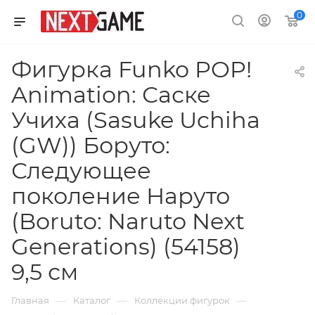
0
Фигурка Funko POP!
Animation: Саске
Учиха (Sasuke Uchiha
(GW)) Боруто:
Следующее
поколение Наруто
(Boruto: Naruto Next
Generations) (54158)
9,5 см
—
—
—
Главная
Каталог
Коллекции фигурок