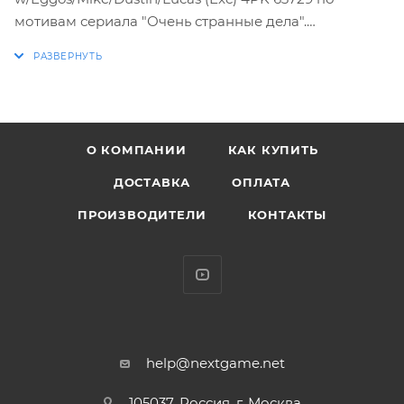
мотивам сериала "Очень странные дела".
Характеристики:
* Упаковка: картонный бокс
* Размеры бокса: 35 х 9 х 16 см
О КОМПАНИИ
КАК КУПИТЬ
* Материал: винил
* Оригинальный и официально лицензированный
ДОСТАВКА
ОПЛАТА
продукт
ПРОИЗВОДИТЕЛИ
КОНТАКТЫ
* Разработчик/Издатель: Funko
1980-е годы, тихий провинциальный американский
городок. Благоприятное течение местной жизни
нарушает загадочное исчезновение подростка по
имени Уилл. Выяснить обстоятельства дела полны
решимости родные мальчика и местный шериф,
help@nextgame.net
также события затрагивают лучшего друга Уилла –
105037, Россия, г. Москва