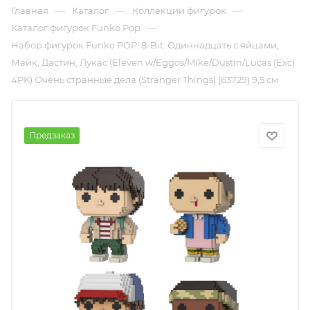
—
—
—
Главная
Каталог
Коллекции фигурок
—
Каталог фигурок Funko Pop
Набор фигурок Funko POP! 8-Bit: Одиннадцать с яйцами,
Майк, Дастин, Лукас (Eleven w/Eggos/Mike/Dustin/Lucas (Exc)
4PK) Очень странные дела (Stranger Things) (63729) 9,5 см
Предзаказ