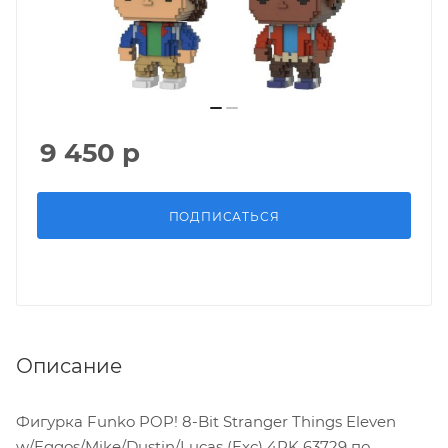
9 450
р
ПОДПИСАТЬСЯ
Описание
Фигурка Funko POP! 8-Bit Stranger Things Eleven
w/Eggos/Mike/Dustin/Lucas (Exc) 4PK 63729 по