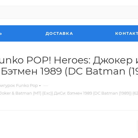
Ь
ДОСТАВКА
КОНТАК
unko POP! Heroes: Джокер и
Бэтмен 1989 (DC Batman (19
—
фигурок Funko Pop
ker & Batman (MT) (Exc)) ДиСи: Бэтмен 1989 (DC Batman (1989)) (62