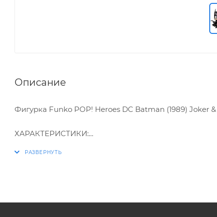
Описание
Фигурка Funko POP! Heroes DC Batman (1989) Joker 
ХАРАКТЕРИСТИКИ:
* Упаковка: картонный бокс
* Материал: винил
* Покрытие "металлик"
* Оригинальный и официально лицензированный 
* Разработчик/Издатель: Funko