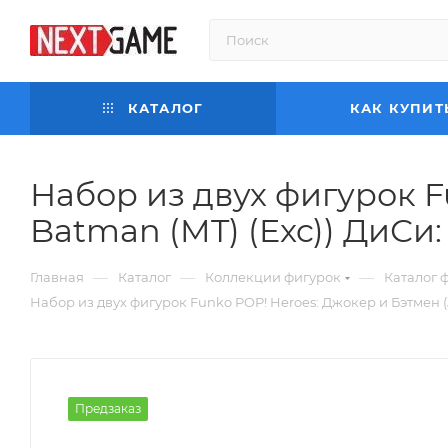
КАТАЛОГ
КАК КУПИТ
Набор из двух фигурок F
Batman (MT) (Exc)) ДиСи: 
—
—
—
Главная
Каталог
Коллекции фигурок
Каталог 
Набор из двух фигурок Funko POP! Heroes: Джокер и Бэтмен (Jo
Предзаказ