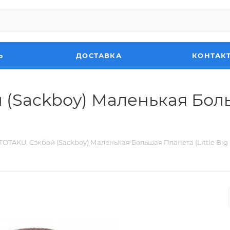
Ь
ДОСТАВКА
КОНТАК
(Sackboy) Маленькая Больш
OTAKU: Сэкбой (Sackboy) Маленькая Большая Планета (Little Big P