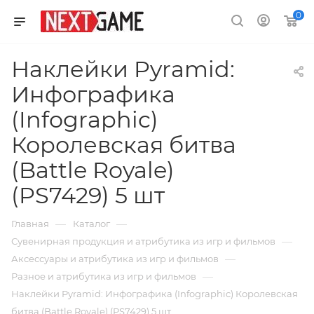
0
Наклейки Pyramid:
Инфографика
(Infographic)
Королевская битва
(Battle Royale)
(PS7429) 5 шт
—
—
Главная
Каталог
—
Сувенирная продукция и атрибутика из игр и фильмов
—
Аксессуары и атрибутика из игр и фильмов
—
Разное и атрибутика из игр и фильмов
Наклейки Pyramid: Инфографика (Infographic) Королевская
битва (Battle Royale) (PS7429) 5 шт