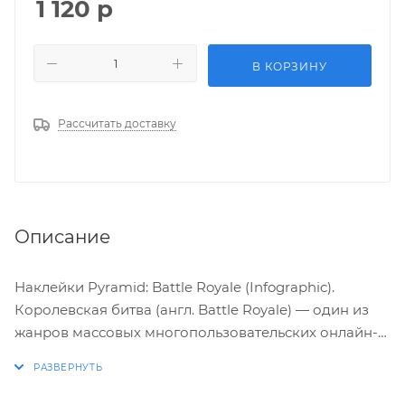
1 120
р
В КОРЗИНУ
Рассчитать доставку
Описание
Наклейки Pyramid: Battle Royale (Infographic).
Королевская битва (англ. Battle Royale) — один из
жанров массовых многопользовательских онлайн-
игр, совмещающий в себе элементы симулятора
выживания с режимом last man standing.
«Королевская битва» сталкивает большое