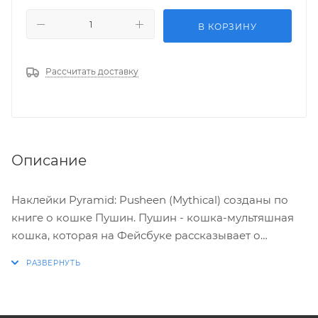
В КОРЗИНУ
Рассчитать доставку
Описание
Наклейки Pyramid: Pusheen (Mythical) созданы по
книге о кошке Пушин. Пушин - кошка-мультяшная
кошка, которая на Фейсбуке рассказывает о
комиксах и стикерах. Pusheen был создан в 2010
году Клэр Белтон и Эндрю Даффом для комиксов
на их Everyday Cute.