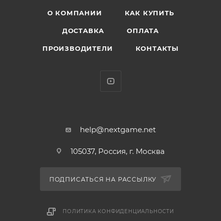
Характеристики:
О КОМПАНИИ
КАК КУПИТЬ
Производитель - Pyramid International
ДОСТАВКА
ОПЛАТА
Размер: 10 х 12,5 см. ( 1 большая и 4 маленькие
ПРОИЗВОДИТЕЛИ
КОНТАКТЫ
наклейки).
Материал: винил.
help@nextgame.net
105037, Россия, г. Москва
ПОДПИСАТЬСЯ НА РАССЫЛКУ
ПОЛИТИКА КОНФИДЕНЦИАЛЬНОСТИ