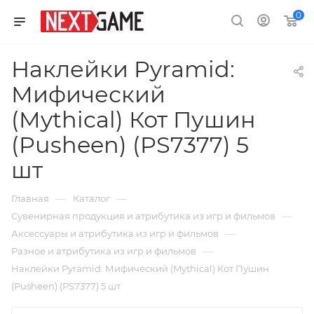
0
Наклейки Pyramid:
Мифический
(Mythical) Кот Пушин
(Pusheen) (PS7377) 5
шт
—
—
Главная
Каталог
—
Сувенирная продукция и атрибутика из игр и фильмов
—
Аксессуары и атрибутика из игр и фильмов
—
Разное и атрибутика из игр и фильмов
Наклейки Pyramid: Мифический (Mythical) Кот Пушин
(Pusheen) (PS7377) 5 шт