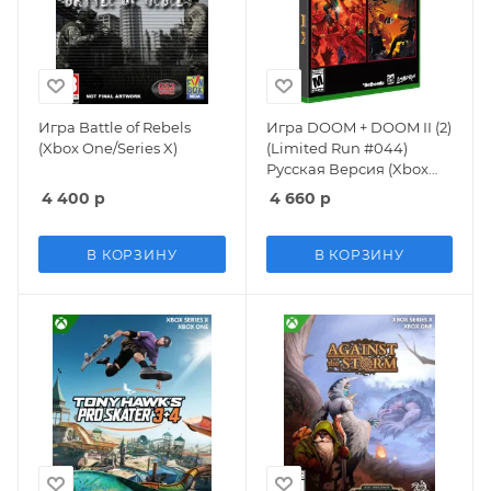
Игра Battle of Rebels
Игра DOOM + DOOM II (2)
(Xbox One/Series X)
(Limited Run #044)
Русская Версия (Xbox
One/Series X)
4 400
р
4 660
р
В КОРЗИНУ
В КОРЗИНУ