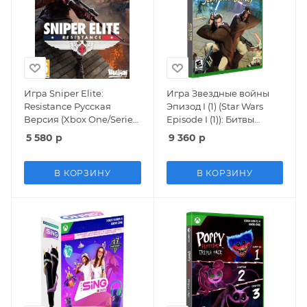
Игра Sniper Elite:
Игра Звездные войны
Resistance Русская
Эпизод I (1) (Star Wars
Версия (Xbox One/Series
Episode I (1)): Битвы
X)
джедаев (Jedi Power
5 580
р
9 360
р
Battles) (Limited Run
#029) Русская Версия
(Xbox One/Series X)
В КОРЗИНУ
В КОРЗИНУ