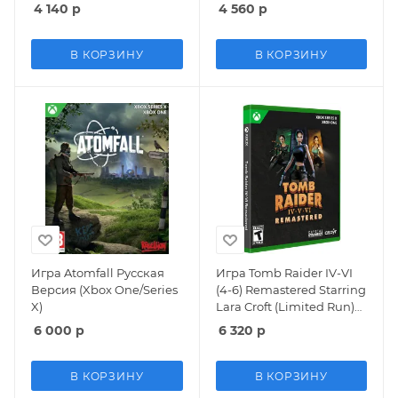
X)
4 140
р
4 560
р
В КОРЗИНУ
В КОРЗИНУ
Игра Atomfall Русская
Игра Tomb Raider IV-VI
Версия (Xbox One/Series
(4-6) Remastered Starring
X)
Lara Croft (Limited Run)
Русская Версия (Xbox
6 000
р
6 320
р
One/Series X)
В КОРЗИНУ
В КОРЗИНУ