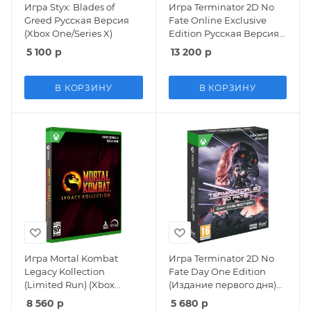
Игра Styx: Blades of
Игра Terminator 2D No
Greed Русская Версия
Fate Online Exclusive
(Xbox One/Series X)
Edition Русская Версия
(Xbox One/Series X)
5 100
р
13 200
р
В КОРЗИНУ
В КОРЗИНУ
Игра Mortal Kombat
Игра Terminator 2D No
Legacy Kollection
Fate Day One Edition
(Limited Run) (Xbox
(Издание первого дня)
One/Series X)
Русская Версия (Xbox
8 560
р
5 680
р