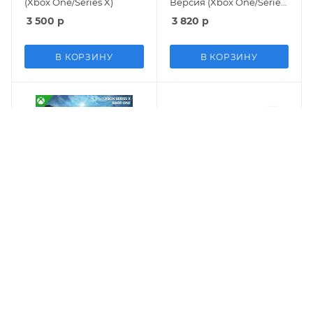
(Xbox One/Series X)
Версия (Xbox One/Series
X)
3 500
р
3 820
р
В КОРЗИНУ
В КОРЗИНУ
Игра Little Nightmares 2
Игра Potionomics:
(II) Дополненное
Masterwork Edition
издание (Enhanced
Лимитированный бокс-
Edition) Русская Версия
сет (Limited Box Set)
2 670
р
6 320
р
(Xbox One/Series X)
(Xbox One)
В КОРЗИНУ
В КОРЗИНУ