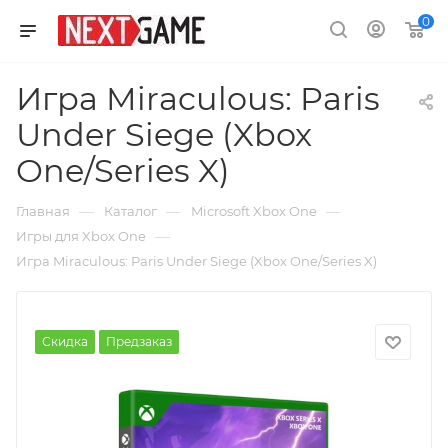
0
Игра Miraculous: Paris
Under Siege (Xbox
One/Series X)
—
—
—
Главная
Каталог
Microsoft Xbox One
—
Игры для Xbox One
Игра Miraculous: Paris Under Siege (Xbox One/Series X)
Скидка
Предзаказ