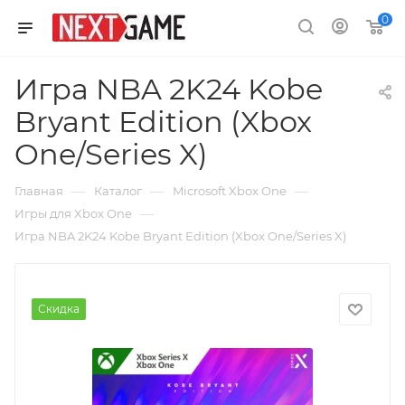
0
Игра NBA 2K24 Kobe
Bryant Edition (Xbox
One/Series X)
—
—
—
Главная
Каталог
Microsoft Xbox One
—
Игры для Xbox One
Игра NBA 2K24 Kobe Bryant Edition (Xbox One/Series X)
Скидка