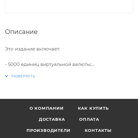
Описание
Это издание включает:
- 5000 единиц виртуальной валюты;
- 5000 баллов MyTEAM;
- 10 промо-пакетов MyTEAM (доставляются
еженедельно);
- 5 бустеров MyCAREER;
- 3 бустера Gatorade;
О КОМПАНИИ
КАК КУПИТЬ
- Коллекционную карточку Коби Брайанта с
рейтингом 95 MyTEAM.
ДОСТАВКА
ОПЛАТА
ПРОИЗВОДИТЕЛИ
КОНТАКТЫ
Погрузитесь в увлекательный мир баскетбола с NBA