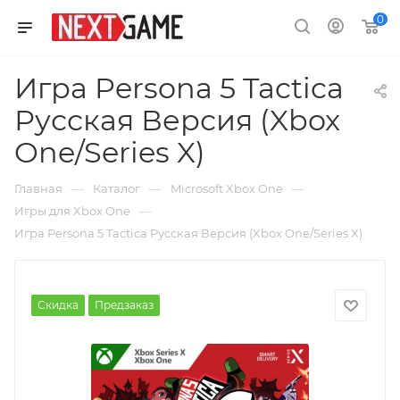
0
Игра Persona 5 Tactica
Русская Версия (Xbox
One/Series X)
—
—
—
Главная
Каталог
Microsoft Xbox One
—
Игры для Xbox One
Игра Persona 5 Tactica Русская Версия (Xbox One/Series X)
Скидка
Предзаказ