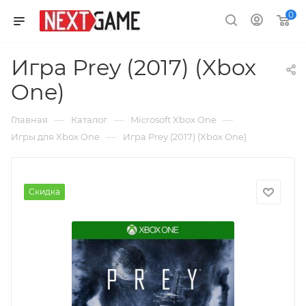
0
Игра Prey (2017) (Xbox
One)
—
—
—
Главная
Каталог
Microsoft Xbox One
—
Игры для Xbox One
Игра Prey (2017) (Xbox One)
Скидка