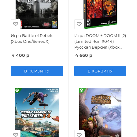
Игра Battle of Rebels
Игра DOOM + DOOM II (2)
(Xbox One/Series X)
(Limited Run #044)
Русская Версия (Xbox
One/Series X)
4 400
р
4 660
р
В КОРЗИНУ
В КОРЗИНУ