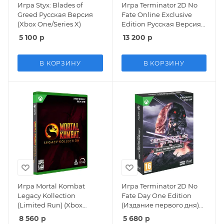
Игра Styx: Blades of
Игра Terminator 2D No
Greed Русская Версия
Fate Online Exclusive
(Xbox One/Series X)
Edition Русская Версия
(Xbox One/Series X)
5 100
р
13 200
р
В КОРЗИНУ
В КОРЗИНУ
Игра Mortal Kombat
Игра Terminator 2D No
Legacy Kollection
Fate Day One Edition
(Limited Run) (Xbox
(Издание первого дня)
One/Series X)
Русская Версия (Xbox
8 560
р
5 680
р