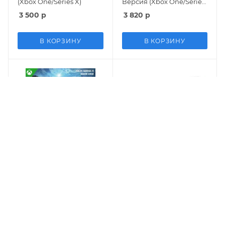
(Xbox One/Series X)
Версия (Xbox One/Series
X)
3 500
р
3 820
р
В КОРЗИНУ
В КОРЗИНУ
Игра Little Nightmares 2
Игра Potionomics:
(II) Дополненное
Masterwork Edition
издание (Enhanced
Лимитированный бокс-
Edition) Русская Версия
сет (Limited Box Set)
2 670
р
6 320
р
(Xbox One/Series X)
(Xbox One)
В КОРЗИНУ
В КОРЗИНУ