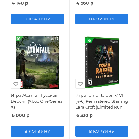
X)
4 140
р
4 560
р
В КОРЗИНУ
В КОРЗИНУ
Игра Atomfall Русская
Игра Tomb Raider IV-VI
Версия (Xbox One/Series
(4-6) Remastered Starring
X)
Lara Croft (Limited Run)
Русская Версия (Xbox
6 000
р
6 320
р
One/Series X)
В КОРЗИНУ
В КОРЗИНУ