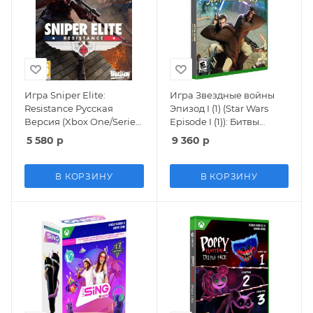
Игра Sniper Elite:
Игра Звездные войны
Resistance Русская
Эпизод I (1) (Star Wars
Версия (Xbox One/Series
Episode I (1)): Битвы
X)
джедаев (Jedi Power
5 580
р
9 360
р
Battles) (Limited Run
#029) Русская Версия
(Xbox One/Series X)
В КОРЗИНУ
В КОРЗИНУ