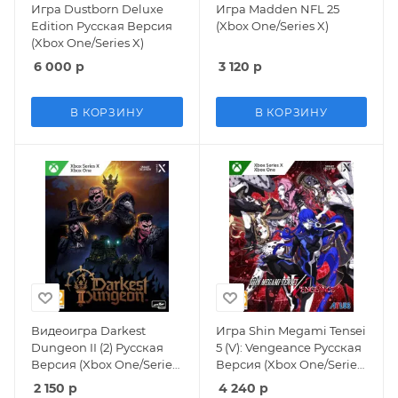
Игра Dustborn Deluxe
Игра Madden NFL 25
Edition Русская Версия
(Xbox One/Series X)
(Xbox One/Series X)
6 000
р
3 120
р
В КОРЗИНУ
В КОРЗИНУ
Видеоигра Darkest
Игра Shin Megami Tensei
Dungeon II (2) Русская
5 (V): Vengeance Русская
Версия (Xbox One/Series
Версия (Xbox One/Series
X)
X)
2 150
р
4 240
р