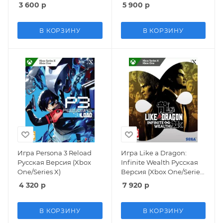
One/Series X)
Коллекционное издание
3 600
р
5 900
р
(Collector's Edition)
Bundle (Xbox One/Series
X)
В КОРЗИНУ
В КОРЗИНУ
Игра Persona 3 Reload
Игра Like a Dragon:
Русская Версия (Xbox
Infinite Wealth Русская
One/Series X)
Версия (Xbox One/Series
X)
4 320
р
7 920
р
В КОРЗИНУ
В КОРЗИНУ