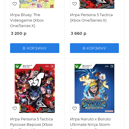
Игра Bluey: The
Игра Persona 5 Tactica
Videogame (Xbox
(Xbox One/Series X)
One/Series X)
3 200
р
3 660
р
В КОРЗИНУ
В КОРЗИНУ
Игра Persona 5 Tactica
Игра Naruto x Boruto:
Русская Версия (Xbox
Ultimate Ninja Storm