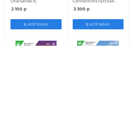
One/Series X)
Connections Русская
Версия (Xbox One/Series
2 100
р
3 500
р
X)
В КОРЗИНУ
В КОРЗИНУ
Игра Jagged Alliance 3
Игра Super Crazy
Русская Версия (Xbox
Rhythm Castle Русская
One/Series X)
Версия (Xbox One/Series
X)
2 350
р
7 500
р
В КОРЗИНУ
В КОРЗИНУ