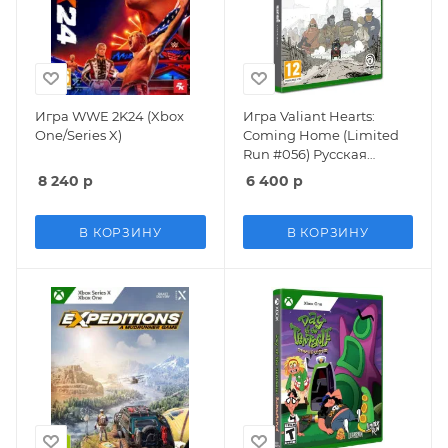
Игра WWE 2K24 (Xbox
Игра Valiant Hearts:
One/Series X)
Coming Home (Limited
Run #056) Русская
Версия (Xbox One)
8 240
р
6 400
р
В КОРЗИНУ
В КОРЗИНУ