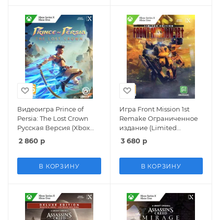
Видеоигра Prince of
Игра Front Mission 1st
Persia: The Lost Crown
Remake Ограниченное
Русская Версия (Xbox
издание (Limited
One/Series X)
Edition)
2 860
р
3 680
р
(Xbox One/Series X)
В КОРЗИНУ
В КОРЗИНУ