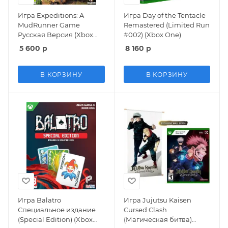
Игра Expeditions: A
Игра Day of the Tentacle
MudRunner Game
Remastered (Limited Run
Русская Версия (Xbox
#002) (Xbox One)
One/Series X)
5 600
р
8 160
р
В КОРЗИНУ
В КОРЗИНУ
Игра Balatro
Игра Jujutsu Kaisen
Специальное издание
Cursed Clash
(Special Edition) (Xbox
(Магическая битва)