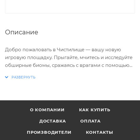
Описание
Добро пожаловать в Чистилище — вашу новую
игровую площадку. Прыгайте, мчитесь и исследуйте
обширные биомы, сражаясь с врагами с помощью
разнообразного арсенала, включающего как новые,
так и классические виды оружия из вселенной
Painkiller.
Вас ждут Гротескные ужасы — бросьте вызов
О КОМПАНИИ
КАК КУПИТЬ
множеству врагов, начиная от полчищ мелких
демонов и заканчивая чудовищами титанических
ДОСТАВКА
ОПЛАТА
размеров.
ПРОИЗВОДИТЕЛИ
КОНТАКТЫ