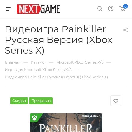
0
Видеоигра Painkiller
Русская Версия (Xbox
Series X)
—
—
—
Главная
Каталог
Microsoft Xbox Series X/S
—
Игры для Microsoft Xbox Series X/S
Видеоигра Painkiller Русская Версия (Xbox Series X)
Скидка
Предзаказ