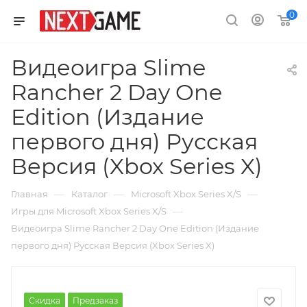
0
Видеоигра Slime
Rancher 2 Day One
Edition (Издание
первого дня) Русская
Версия (Xbox Series X)
—
—
—
Главная
Каталог
Microsoft Xbox Series X/S
—
Игры для Microsoft Xbox Series X/S
Видеоигра Slime Rancher 2 Day One Edition (Издание
первого дня) Русская Версия (Xbox Series X)
Скидка
Предзаказ