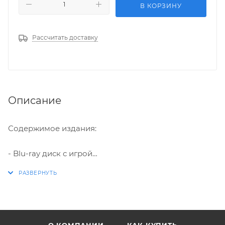
В КОРЗИНУ
Рассчитать доставку
Описание
Содержимое издания:
- Blu-ray диск с игрой
- Наклейки
- Постер
- Код для загрузки саундтрека
Slime Rancher 2 — это долгожданное продолжение