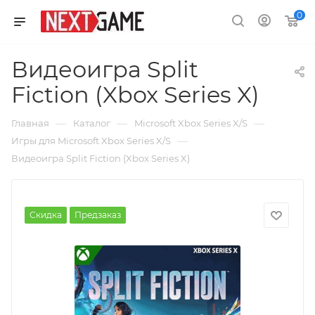
0
Видеоигра Split
Fiction (Xbox Series X)
—
—
—
Главная
Каталог
Microsoft Xbox Series X/S
—
Игры для Microsoft Xbox Series X/S
Видеоигра Split Fiction (Xbox Series X)
Скидка
Предзаказ