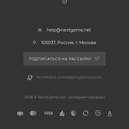
троллями в фэнтезийном мире Зои и противостоять
киберниндзя и роботам-парковщикам в научно-
фантастических вселенных Мио.
help@nextgame.net
Вместе вы преодолеете все преграды, чтобы
105037, Россия, г. Москва
раскрыть финал этой удивительной истории о
дружбе.
ПОДПИСАТЬСЯ НА РАССЫЛКУ
Почему стоит выбрать Split Fiction
ПОЛИТИКА КОНФИДЕНЦИАЛЬНОСТИ
Кооперативное приключение
Студия Hazelight вновь радует уникальными
кооперативными играми, предлагая новое
2026 © NextGame.net - интернет-магазин
приключение с режимом разделенного экрана.
Объедините усилия с партнером и проходите
испытания вместе, даже если играете на разных
платформах.