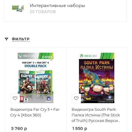
Интерактивные наборы
20 ТОВАРОВ
ФИЛЬТР
Видеоигра Far Cry 3 + Far
Видеоигра South Park:
Cry 4 (Xbox 360)
Палка Истины (The Stick
of Truth) Русская Версия
(Xbox 360/Xbox One)
5 760
р
1 950
р
USED Б/У