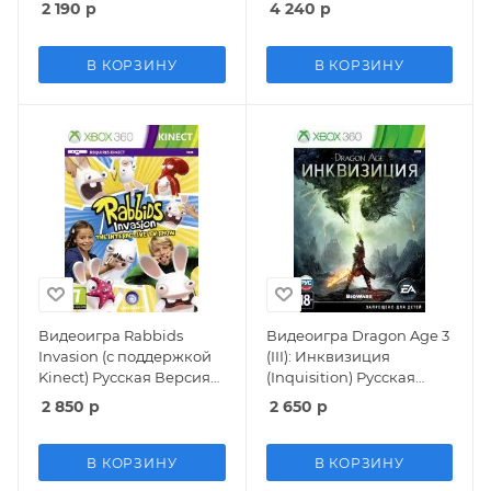
Mordor) Русская Версия
Mordor) Русская Версия
2 190
р
4 240
р
(Xbox 360) USED Б/У
(Xbox 360)
В КОРЗИНУ
В КОРЗИНУ
Видеоигра Rabbids
Видеоигра Dragon Age 3
Invasion (с поддержкой
(III): Инквизиция
Kinect) Русская Версия
(Inquisition) Русская
(Xbox 360)
Версия (Xbox 360)
2 850
р
2 650
р
В КОРЗИНУ
В КОРЗИНУ