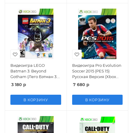
Видеоигра LEGO
Видеоигра Pro Evolution
Batman 3: Beyond
Soccer 2015 (PES 15)
Gotham (Лего Бэтман 3:
Русская Версия (Xbox
Покидая Готэм) Русская
360)
3 180
р
7 680
р
Версия (Xbox 360)
В КОРЗИНУ
В КОРЗИНУ