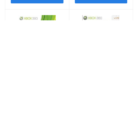
Видеоигра Assassin's
Видеоигра Tom Clancy's
Creed 3 (III) Русская
EndWar (Xbox 360/Xbox
Версия (Xbox 360/Xbox
One)
One)
2 650
р
4 000
р
В КОРЗИНУ
В КОРЗИНУ