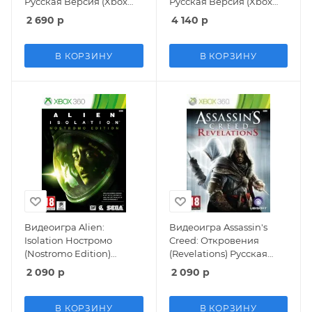
Русская Версия (Xbox
Русская Версия (Xbox
360) USED Б/У
360)
2 690
р
4 140
р
В КОРЗИНУ
В КОРЗИНУ
Видеоигра Alien:
Видеоигра Assassin's
Isolation Ностромо
Creed: Откровения
(Nostromo Edition)
(Revelations) Русская
Специальное Издание
Версия (Xbox 360/Xbox
2 090
р
2 090
р
(Special Edition) Русская
One) USED Б/У
Версия (Xbox 360) USED
Б/У
В КОРЗИНУ
В КОРЗИНУ