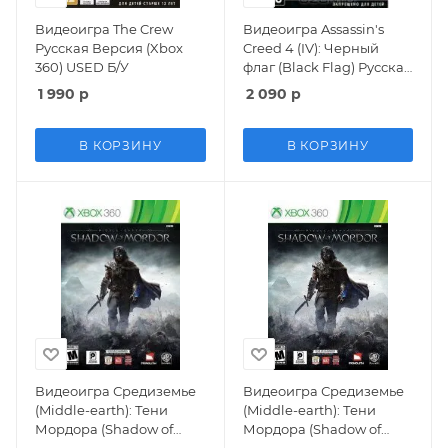
Видеоигра The Crew
Видеоигра Assassin's
Русская Версия (Xbox
Creed 4 (IV): Черный
360) USED Б/У
флаг (Black Flag) Русская
Версия (Xbox 360/Xbox
1 990
р
2 090
р
One) USED Б/У
В КОРЗИНУ
В КОРЗИНУ
Видеоигра Средиземье
Видеоигра Средиземье
(Middle-earth): Тени
(Middle-earth): Тени
Мордора (Shadow of
Мордора (Shadow of