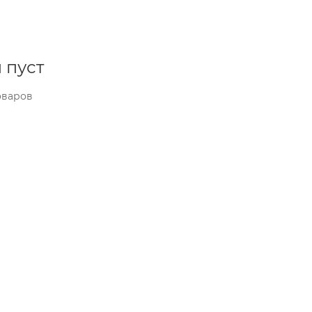
 пуст
оваров