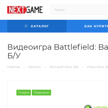
КАТАЛОГ
КАК КУПИТ
Видеоигра Battlefield: B
Б/У
—
—
—
Главная
Каталог
Microsoft Xbox 360
Игры Xbox 3
Скидка
Предзаказ