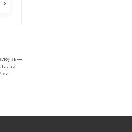
 клоуна —
. Герои
й их
родуман
сятками
те дом