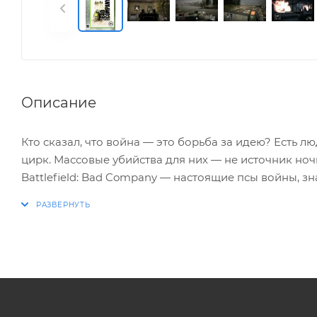
Описание
Кто сказал, что война — это борьба за идею? Есть л
цирк. Массовые убийства для них — не источник ноч
Battlefield: Bad Company — настоящие псы войны, з
заставила жажда наживы и давние личные счеты. Хот
профессионалов? Тогда вам с ними по пути! Основ
до мелочей и надежно удерживает у экрана до само
способов, а все постройки легко разрушаются до ос
танком! В этой войне ограничений нет!
ОСОБЕННОСТИ ИГРЫ: