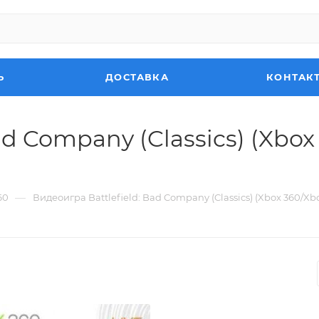
Ь
ДОСТАВКА
КОНТАК
ad Company (Classics) (Xbo
—
60
Видеоигра Battlefield: Bad Company (Classics) (Xbox 360/X