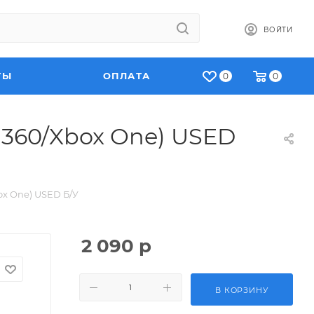
ВОЙТИ
ТЫ
ОПЛАТА
0
0
x 360/Xbox One) USED
box One) USED Б/У
2 090
р
В КОРЗИНУ