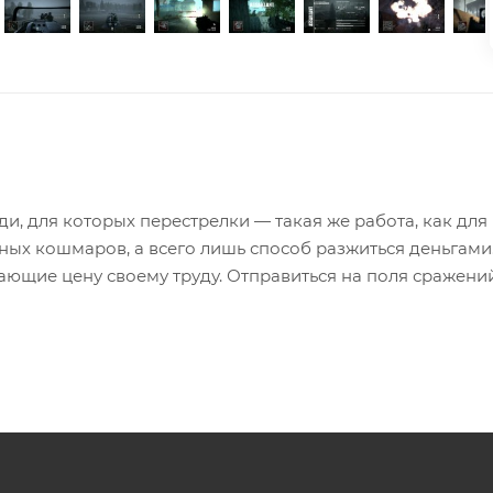
юди, для которых перестрелки — такая же работа, как для
ных кошмаров, а всего лишь способ разжиться деньгами
нающие цену своему труду. Отправиться на поля сражени
ите узнать, как выглядят кровавые баталии глазами
ное внимание уделено сюжетной кампании. Сценарий п
й развязки. При этом каждый уровень можно пройти де
нования. «Уроните» на врагов кусок стены или протарань