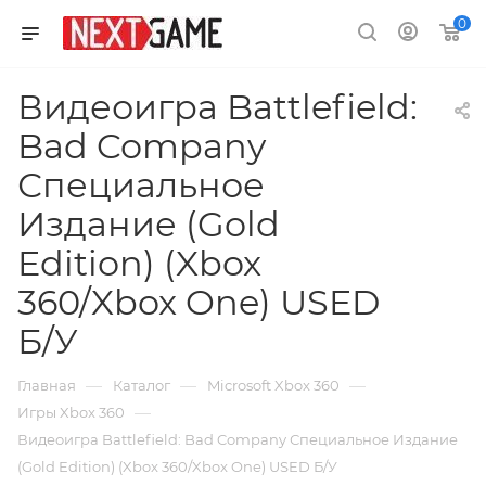
0
Видеоигра Battlefield:
Bad Company
Специальное
Издание (Gold
Edition) (Xbox
360/Xbox One) USED
Б/У
—
—
—
Главная
Каталог
Microsoft Xbox 360
—
Игры Xbox 360
Видеоигра Battlefield: Bad Company Специальное Издание
(Gold Edition) (Xbox 360/Xbox One) USED Б/У