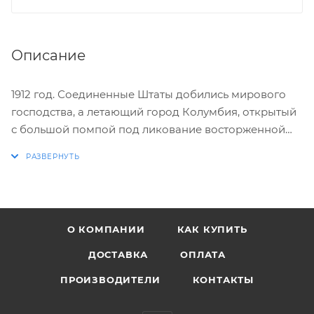
Описание
1912 год. Соединенные Штаты добились мирового
господства, а летающий город Колумбия, открытый
с большой помпой под ликование восторженной
публики, стал величественным символом
американских идеалов. Однако многообещающее
начинание вскоре обернулось катастрофой: по
неизвестной причине город внезапно исчез в
заоблачной дали. Величайшее достижение Америки
О КОМПАНИИ
КАК КУПИТЬ
улетучилось бесследно… В этой полной загадок
истории главная роль отводится бывшему сыщику
ДОСТАВКА
ОПЛАТА
агентства Пинкертона Букера ДеВитта. Он был
ПРОИЗВОДИТЕЛИ
КОНТАКТЫ
послан в Колумбию с целью разыскать и освободить
некую Элизабет, для которой город будущего стал