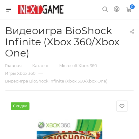
0
Видеоигра BioShock
Infinite (Xbox 360/Xbox
One)
—
—
—
Главная
Каталог
Microsoft Xbox 360
—
Игры Xbox 360
Видеоигра BioShock Infinite (Xbox 360/Xbox One)
Скидка