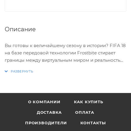
Описание
Вы готовы к величайшему сезону в истории? FIFA 18
на базе передовой технологии Frostbite стирает
границы между виртуальным миром и реальностью,
досконально воссоздавая игроков, команды и
атмосферу настоящего футбола.
ОСОБЕННОСТИ ИГРЫ
О КОМПАНИИ
КАК КУПИТЬ
* Лучшие моменты: Благодаря обновленной
анимации движения спортсменов и удары по мячу
ДОСТАВКА
ОПЛАТА
выглядят еще более живыми и естественными, а
ПРОИЗВОДИТЕЛИ
КОНТАКТЫ
сами матчи еще сильнее напоминают реальные