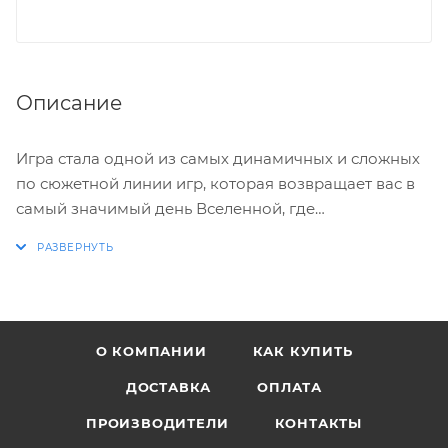
Описание
Игра стала одной из самых динамичных и сложных
по сюжетной линии игр, которая возвращает вас в
самый значимый день Вселенной, где
разворачиваются события игры - в момент,
наступивший сразу после Дня Прорыва, и как будто
впервые - испытывает вас на прочность характера в
супер динамичном многопользовательском
режиме. Сюжет новой серии "JUDGMENT"
О КОМПАНИИ
КАК КУПИТЬ
вращается вокруг отряда солдат Kilo Squad,
сформированного за несколько лет до событий
ДОСТАВКА
ОПЛАТА
предыдущей серии трилогии GEARS OF WAR.
ПРОИЗВОДИТЕЛИ
КОНТАКТЫ
Отряда, возглавляет ДЕЙМОН БАЙРД (DAMON