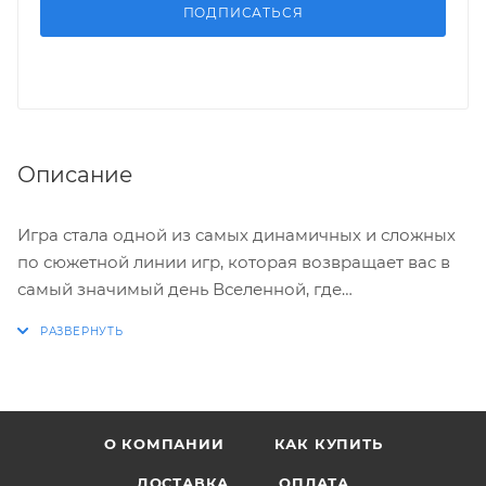
ПОДПИСАТЬСЯ
Описание
Игра стала одной из самых динамичных и сложных
по сюжетной линии игр, которая возвращает вас в
самый значимый день Вселенной, где
разворачиваются события игры - в момент,
наступивший сразу после Дня Прорыва, и как будто
впервые - испытывает вас на прочность характера в
супер динамичном многопользовательском
режиме. Сюжет новой серии "JUDGMENT"
О КОМПАНИИ
КАК КУПИТЬ
вращается вокруг отряда солдат Kilo Squad,
сформированного за несколько лет до событий
ДОСТАВКА
ОПЛАТА