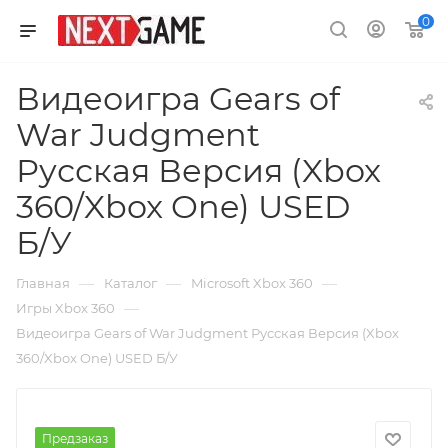
0
Видеоигра Gears of
War Judgment
Русская Версия (Xbox
360/Xbox One) USED
Б/У
—
—
—
Главная
Каталог
Microsoft Xbox 360
—
Игры Xbox 360
Видеоигра Gears of War Judgment Русская Версия (Xbox
360/Xbox One) USED Б/У
Предзаказ