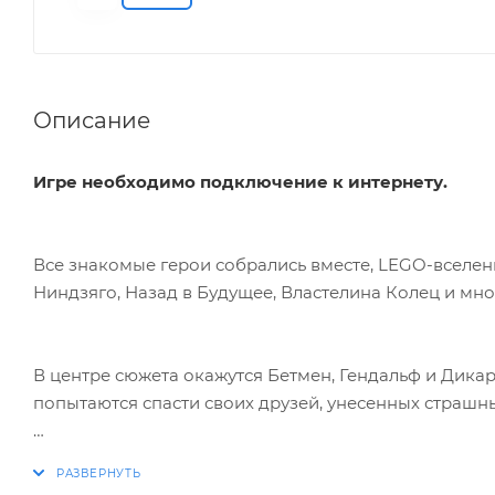
Описание
Игре необходимо подключение к интернету.
Все знакомые герои собрались вместе, LEGO-вселенн
Ниндзяго, Назад в Будущее, Властелина Колец и мно
В центре сюжета окажутся Бетмен, Гендальф и Дика
попытаются спасти своих друзей, унесенных страшн
LEGO Dimensions — это игра с «оживающими» фигурк
вселенных LEGO. Используя специальную игровую до