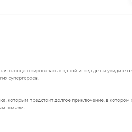
ая сконцентрировалась в одной игре, где вы увидите ге
гих супергероев.
рка, которым предстоит долгое приключение, в котором
ым вихрем.
ами из реального мира, на этот раз с фигурками из раз
ску «Lego Toy Pad», игроки смогут переносить специаль