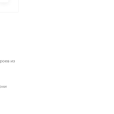
роев из
 они
личных
ные