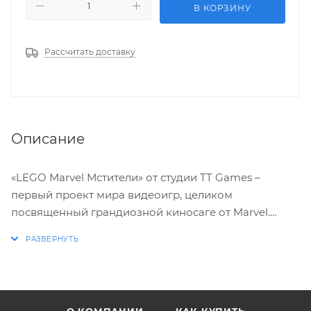
В КОРЗИНУ
Рассчитать доставку
Описание
«LEGO Marvel Мстители» от студии TT Games –
первый проект мира видеоигр, целиком
посвященный грандиозной киносаге от Marvel.
Примерьте на себя роль величайших супергероев
Земли и защитите родной мир от инопланетного
вторжения, возглавляемого коварным богом Локи.
А затем – сразитесь с безумным искусственным
интеллектом Альтроном!