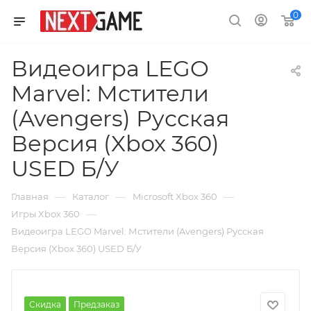
0
Видеоигра LEGO
Marvel: Мстители
(Avengers) Русская
Версия (Xbox 360)
USED Б/У
—
—
—
Главная
Каталог
Microsoft Xbox 360
—
Игры Xbox 360
Видеоигра LEGO Marvel: Мстители (Avengers) Русская
Версия (Xbox 360) USED Б/У
Скидка
Предзаказ