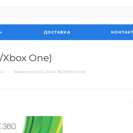
Ь
ДОСТАВКА
КОНТАК
/Xbox One)
—
60
Видеоигра SSX (Xbox 360/Xbox One)