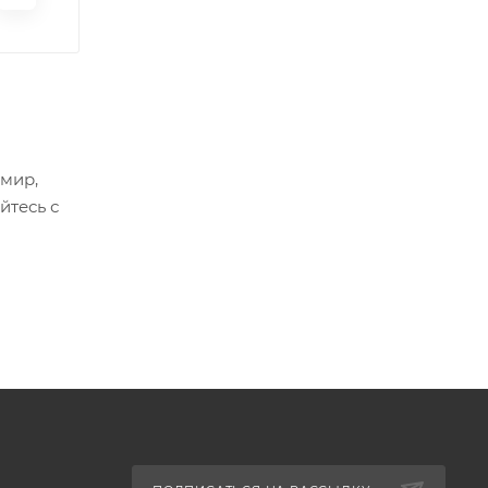
 мир,
йтесь с
зической
енитых
лекс
ий SSX.
каться