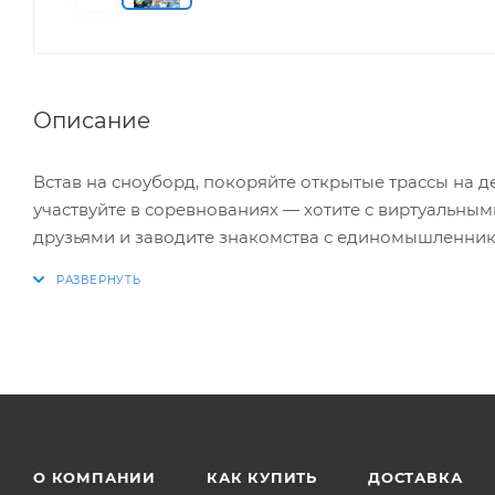
Описание
Встав на сноуборд, покоряйте открытые трассы на д
участвуйте в соревнованиях — хотите с виртуальным
друзьями и заводите знакомства с единомышленник
Знаменитый симулятор сноубординга возвращается
моделью и массой интересных возможностей для и
ОСОБЕННОСТИ ИГРЫ:
* ПОКОРИТЕЛИ ГОР. От Антарктики до Африки, от Г
горных массивов планеты. Взяв за основу топогра
Mountain Man, разработчики подкорректировали ла
О КОМПАНИИ
КАК КУПИТЬ
ДОСТАВКА
* СОСТЯЗАНИЯ МАСТЕРОВ. Гонки в SSX выходят за р