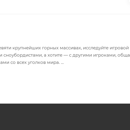
евяти крупнейших горных массивах, исследуйте игровой
и сноубордистами, а хотите — с другими игроками, обща
ами со всех уголков мира.
 с осовремененной графикой, усовершенствованной фи
гры и общения!
ималаев до Альп — для вас открыты девять самых знам
фические данные NASA и использовав программный комп
ндшафты, сделав их идеально подходящими для состязан
амки традиционных: вам предстоит стремительно спус