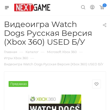
0
Видеоигра Watch
Dogs Русская Версия
(Xbox 360) USED Б/У
—
—
—
Главная
Каталог
Microsoft Xbox 360
—
Игры Xbox 360
Видеоигра Watch Dogs Русская Версия (Xbox 360) USED Б/У
Предзаказ