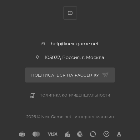
товары распространяется 14-дневная гарантия. В б/
у-изданиях игр могут отсутствовать коды бонусных
дополнений и сетевого пропуска.
help@nextgame.net
105037, Россия, г. Москва
ПОДПИСАТЬСЯ НА РАССЫЛКУ
ПОЛИТИКА КОНФИДЕНЦИАЛЬНОСТИ
2026 © NextGame.net - интернет-магазин