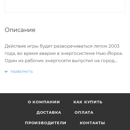
Описание
Действие игры будет разворачиваться летом 2003
года, во время аварии в энергосистеме Нью-Йорка.
Один из рабочих энергосети выпустил на город
смертельно опасный компьютерный вирус. Город
теперь находится под контролем компьютера,
которым управляет одна из корпораций.
Компьютер знает обо всех ваших действиях и даже
мыслях, записывая каждую информацию в базу
О КОМПАНИИ
КАК КУПИТЬ
данных. Игрокам предстоит управлять целой
системой наблюдений и использовать компьютер,
ДОСТАВКА
ОПЛАТА
как оружие. Мы тщательно проверяем все б/у
ПРОИЗВОДИТЕЛИ
КОНТАКТЫ
товары и гарантируем их работоспособность. На б/у