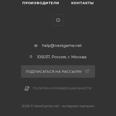
ПРОИЗВОДИТЕЛИ
КОНТАКТЫ
ОСОБЕННОСТИ ИГРЫ:
* Интересное, «активное» управление
* Реанимированная механика «старой ролевой
школы»
* Яркие краски декораций
help@nextgame.net
* Фирменный бестиарий серии Dragon Quest
105037, Россия, г. Москва
ПОДПИСАТЬСЯ НА РАССЫЛКУ
ПОЛИТИКА КОНФИДЕНЦИАЛЬНОСТИ
2026 © NextGame.net - интернет-магазин