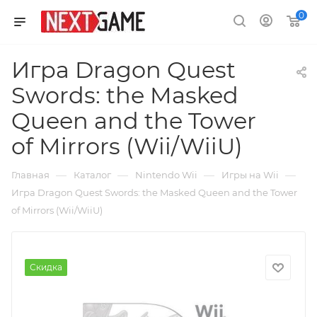
0
Игра Dragon Quest
Swords: the Masked
Queen and the Tower
of Mirrors (Wii/WiiU)
—
—
—
—
Главная
Каталог
Nintendo Wii
Игры на Wii
Игра Dragon Quest Swords: the Masked Queen and the Tower
of Mirrors (Wii/WiiU)
Скидка