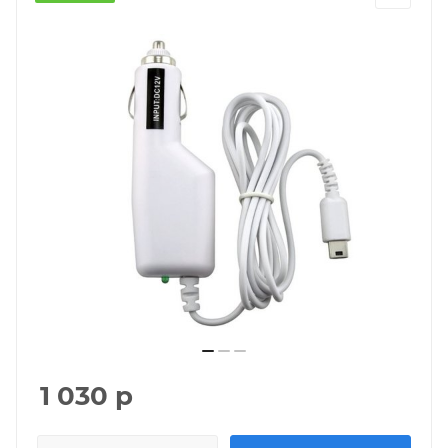
1 030
р