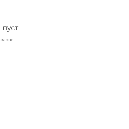
 пуст
оваров