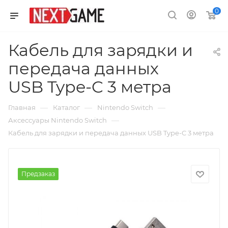
0
Кабель для зарядки и
передача данных
USB Type-C 3 метра
—
—
—
Главная
Каталог
Nintendo Switch
—
Аксессуары Nintendo Switch
Кабель для зарядки и передача данных USB Type-C 3 метра
Предзаказ