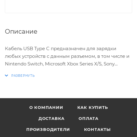
Описание
Кабель USB Type C предназначен для зарядки
любых устройств с данным разъемом, в том числе и
Nintendo Switch, Microsoft Xbox Series X/S, Sony
PlayStation 5. Длинна кабеля составляет 3 метра.
Особенности:
* Зарядка с помощью кабеля USB-C проходит
О КОМПАНИИ
КАК КУПИТЬ
быстрее
* Кабель в разъем можно вставлять любой
ДОСТАВКА
ОПЛАТА
стороной
ПРОИЗВОДИТЕЛИ
КОНТАКТЫ