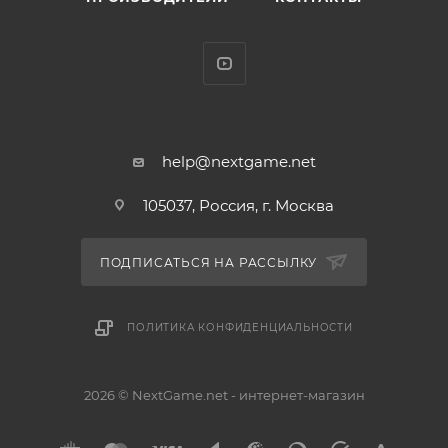
пластины, отражающие вашу индивидуальность.
Особенности:
Разноцветная тематическая гарнитура, основанная
на игровом элементе.
Наслаждайтесь внутриигровым звуком и голосом в
одночасье во время многопользовательского
help@nextgame.net
режима.
105037, Россия, г. Москва
Съемный микрофон.
Сменные декоративные пластины.
Официальная лицензия Nintendo.
ПОДПИСАТЬСЯ НА РАССЫЛКУ
ПОЛИТИКА КОНФИДЕНЦИАЛЬНОСТИ
2026 © NextGame.net - интернет-магазин