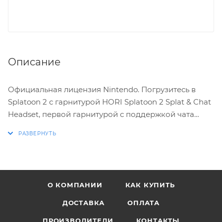
Описание
Официальная лицензия Nintendo. Погрузитесь в
Splatoon 2 с гарнитурой HORI Splatoon 2 Splat & Chat
Headset, первой гарнитурой с поддержкой чата
для Nintendo Switch. Наслаждайтесь внутриигровым
звуковым и голосовым чатом одновременно в
многопользовательском режиме Splatoon 2.
Собирайтесь с друзьями в онлайн-лобби SplatNet 2,
а затем общайтесь с товарищами по команде во
О КОМПАНИИ
КАК КУПИТЬ
время битвы! Эта гарнитура была разработана как
копия внутриигровой гарнитуры персонажа Inkling,
ДОСТАВКА
ОПЛАТА
и в ней есть взаимозаменяемые декоративные
ПРОИЗВОДИТЕЛИ
КОНТАКТЫ