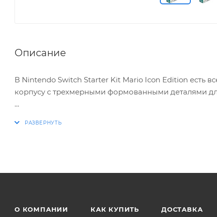
Описание
В Nintendo Switch Starter Kit Mario Icon Edition ест
корпусу с трехмерными формованными деталями для
Комплект Nintendo Switch Starter Kit Mario Icon Editio
* Защитная плёнка для экрана
* Наушники
* Фирменные защитные чехлы Joy-Con Armor
* Накладки на стики
* Фирменная чистящая салфетка и аппликатор.
О КОМПАНИИ
КАК КУПИТЬ
ДОСТАВКА