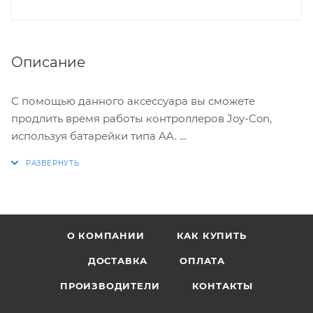
Описание
С помощью данного аксессуара вы сможете
продлить время работы контроллеров Joy-Con,
используя батарейки типа AA.
Включает в себя блок батарей АА для левого и
правого контроллера Joy-Con и 4 АА батарейки.
Контроллеры Joy-Con продаются отдельно.
О КОМПАНИИ
КАК КУПИТЬ
ДОСТАВКА
ОПЛАТА
ПРОИЗВОДИТЕЛИ
КОНТАКТЫ