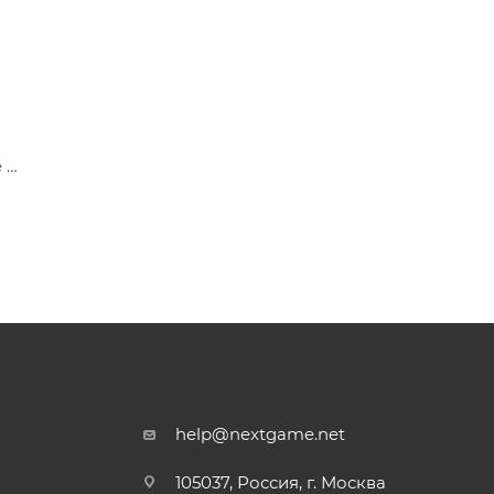
е
tch 2
help@nextgame.net
105037, Россия, г. Москва