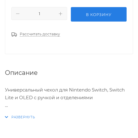
В КОРЗИНУ
Рассчитать доставку
Описание
Универсальный чехол для Nintendo Switch, Switch
Lite и OLED с ручкой и отделениями
Практичность и удобство транспортировки
Этот защитный чехол оснащен прочной ручкой, что
делает его идеальным выбором для путешествий и
поездок. Вы можете легко взять консоль с собой, не