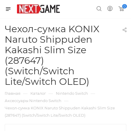
0
Чехол-сумка KONIX
Naruto Shippuden
Kakashi Slim Size
(287647)
(Switch/Switch
Lite/Switch OLED)
—
—
—
Главная
Каталог
Nintendo Switch
—
Аксессуары Nintendo Switch
Чехол-сумка KONIX Naruto Shippuden Kakashi Slim Size
(287647) (Switch/Switch Lite/Switch OLED)