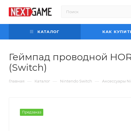
КАТАЛОГ
КАК КУПИТ
Геймпад проводной HORI
(Switch)
—
—
—
Главная
Каталог
Nintendo Switch
Аксессуары Ni
Предзаказ