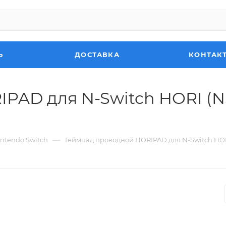
Ь
ДОСТАВКА
КОНТАК
PAD для N-Switch HORI (
—
ntendo Switch
Геймпад проводной HORIPAD для N-Switch HORI