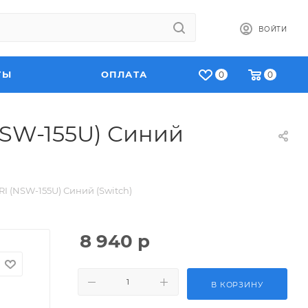
ВОЙТИ
ТЫ
ОПЛАТА
0
0
NSW-155U) Синий
 (NSW-155U) Синий (Switch)
8 940
р
В КОРЗИНУ