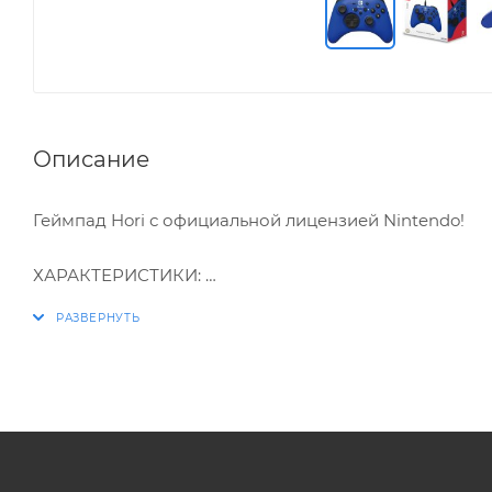
Описание
Геймпад Hori с официальной лицензией Nintendo!
ХАРАКТЕРИСТИКИ:
* Съемный меняющийся D-pad с легкостью можно з
* Функция Turbo режим с 3 настройками: 5/10/20 раз
* Эргономичный дизайн
* Подключение USB
* Длина кабеля 3 м
* Материал- пластмасса