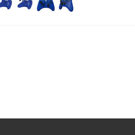
аменить на модуль Joy-Con
 / секунду