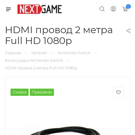
0
HDMI провод 2 метра
Full HD 1080p
—
—
—
Главная
Каталог
Nintendo Switch
—
Аксессуары Nintendo Switch
HDMI провод 2 метра Full HD 1080p
Скидка
Предзаказ