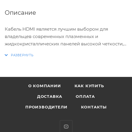
Описание
Кабель HDMI является лучшим выбором для
владельцев современных плазменных и
жидкокристаллических панелей высокой четкости, а
также акустических систем.
Технически характеристики:
* Поддерживает разрешение до 1080p.
О КОМПАНИИ
КАК КУПИТЬ
* Отлично экранирован.
* Позолоченные контакты.
ДОСТАВКА
ОПЛАТА
* Тип: HDMI-HDMI
ПРОИЗВОДИТЕЛИ
КОНТАКТЫ
* Версия: 1.4
* Тип проводника: луженая бескислородная медь
высокой очистки