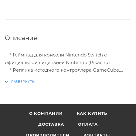
Описание
* Геймпад для консоли Nintendo Switch с
официальной лицензией Nintendo (Pikachu)
* Реплика исходного контроллера GameCube.
* Специально разработан для Super Smash Bros.
* Кнопки L & R с коротким ходом.
* Функция Turbo с 3-мя настройками: 5/10/20
нажатий в секунду.
* Увеличенный размер D-pad
О КОМПАНИИ
КАК КУПИТЬ
ДОСТАВКА
ОПЛАТА
ПРОИЗВОДИТЕЛИ
КОНТАКТЫ