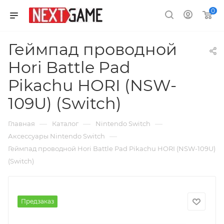
0
Геймпад проводной
Hori Battle Pad
Pikachu HORI (NSW-
109U) (Switch)
—
—
—
Главная
Каталог
Nintendo Switch
—
Аксессуары Nintendo Switch
Геймпад проводной Hori Battle Pad Pikachu HORI (NSW-109U)
(Switch)
Предзаказ