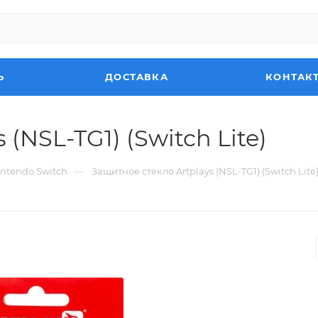
Ь
ДОСТАВКА
КОНТАК
(NSL-TG1) (Switch Lite)
—
ntendo Switch
Защитное стекло Artplays (NSL-TG1) (Switch Lite