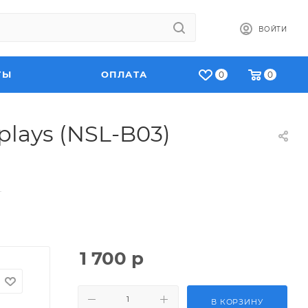
ВОЙТИ
ТЫ
ОПЛАТА
0
0
lays (NSL-B03)
—
1 700
р
В КОРЗИНУ