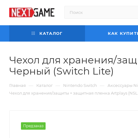
КАТАЛОГ
КАК КУПИТ
Чехол для хранения/защи
Черный (Switch Lite)
—
—
—
Главная
Каталог
Nintendo Switch
Аксессуары Ni
Чехол для хранения/защиты + защитная пленка Artplays (NSL-
Предзаказ