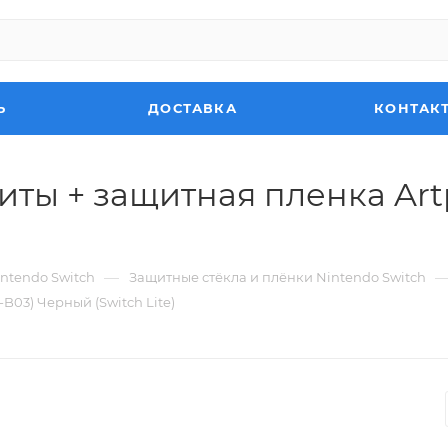
Ь
ДОСТАВКА
КОНТАК
ты + защитная пленка Artp
—
ntendo Switch
Защитные стёкла и плёнки Nintendo Switch
B03) Черный (Switch Lite)