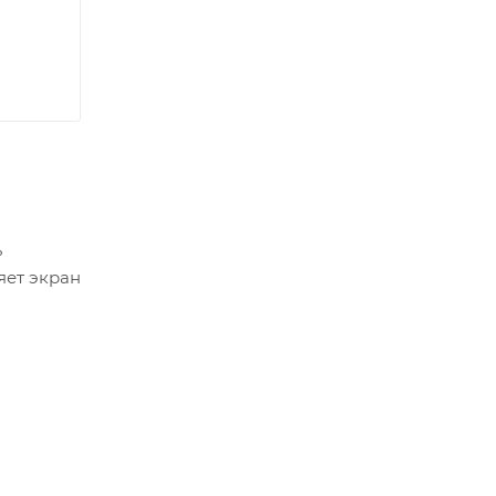
ь
яет экран